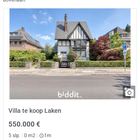
Villa te koop Laken
550.000 €
5 slp.
|
0 m2
|
1m