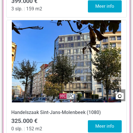
399.000 €
Meer info
3 slp.
|
159 m2
Handelszaak
Sint-Jans-Molenbeek (1080)
325.000 €
Meer info
0 slp.
|
152 m2