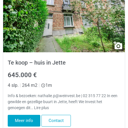
Te koop – huis in Jette
645.000 €
4 slp.
|
264 m2
|
1m
Info & bezoeken: nathalie.p@weinvest.be | 02 315 77 22 In een
gewilde en gezellige buurt in Jette, heeft We Invest het
genoegen dit… Lire plus
Meer info
Contact