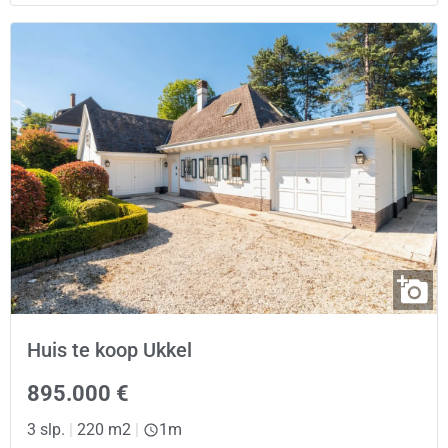
Huis te koop Ukkel
895.000 €
3 slp.
|
220 m2
|
1m