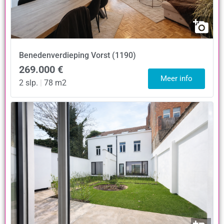
Benedenverdieping
Vorst (1190)
269.000 €
Meer info
2 slp.
|
78 m2