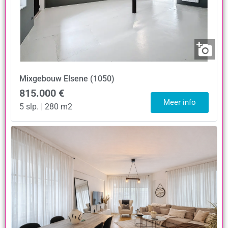
Mixgebouw
Elsene (1050)
815.000 €
Meer info
5 slp.
|
280 m2