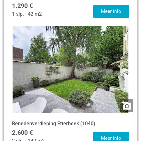
1.290 €
Meer info
1 slp.
|
42 m2
Benedenverdieping
Etterbeek (1040)
2.600 €
Meer info
2 slp.
|
140 m2