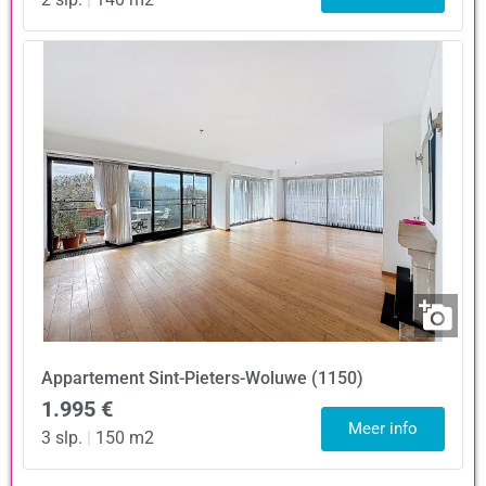
Appartement
Sint-Pieters-Woluwe (1150)
1.995 €
Meer info
3 slp.
|
150 m2