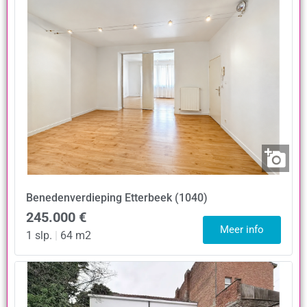
Benedenverdieping
Etterbeek (1040)
245.000 €
Meer info
1 slp.
|
64 m2