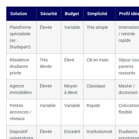
Solution
Sécurité
Budget
Simplicité
Profil idé
Plateforme
Élevée
Variable
Très simple
Internatio
spécialisée
/ rentrée
(ex :
rapide
Studapart)
Résidence
Très
Élevé
Clé en main
Séjour cour
étudiante
élevée
parents
privée
rassurés
Agence
Élevée
Moyen
Classique
Master /
immobilière
à élevé
doctorant
Petites
Variable
Variable
Rapide
Colocatio
annonces /
flexible
réseaux
Dispositif
Élevée
Encadré
Institutionnel
Étudiants
universitaire
prioritaire