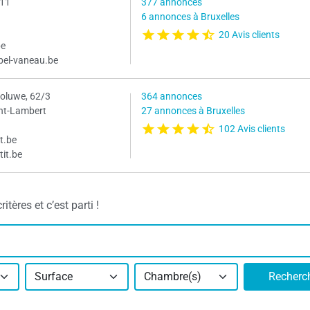
 11
377 annonces
6 annonces à Bruxelles
20 Avis clients
be
bel-vaneau.be
Woluwe, 62/3
364 annonces
nt-Lambert
27 annonces à Bruxelles
102 Avis clients
t.be
tit.be
tères et c’est parti !
Surface
Chambre(s)
Recherc