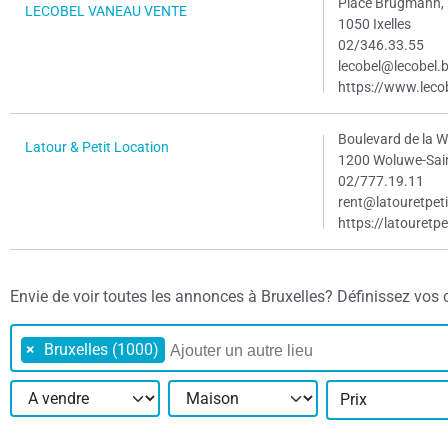
Place Brugmann,
LECOBEL VANEAU VENTE
1050 Ixelles
02/346.33.55
lecobel@lecobel.
https://www.leco
Boulevard de la 
Latour & Petit Location
1200 Woluwe-Sai
02/777.19.11
rent@latouretpeti
https://latouretpe
Envie de voir toutes les annonces à Bruxelles? Définissez vos cri
×
Bruxelles (1000)
Prix