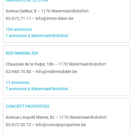
IMMOBILIERE LE LION
Avenue Delleur, 8
–
1170 Watermael-Boitsfort
02/672.71.11
–
info@immo-lelion.be
109 annonces
1 annonces à Watermael-Boitsfort
RED IMMOBILIER
Chaussée de la Hulpe, 186
–
1170 Watermael-Boitsfort
02/660.70.80
–
info@redimmobilier.be
11 annonces
7 annonces à Watermael-Boitsfort
CONCEPT PROPERTIES
Avenue Léopold Wiener, 82
–
1170 Watermael-Boitsfort
02/672.00.72
–
info@conceptproperties.be