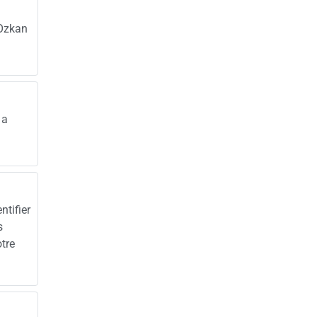
 Ozkan
 a
ntifier
s
otre