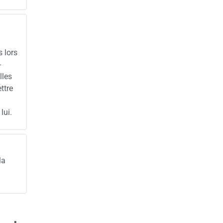
s lors
-
lles
ttre
lui.
la