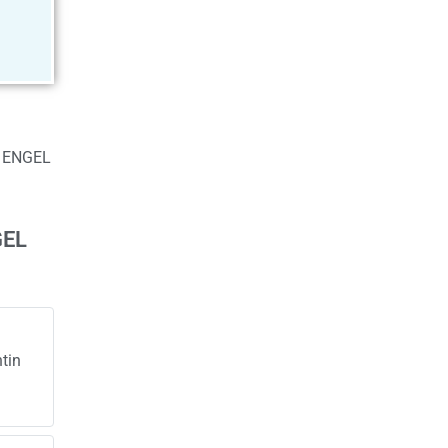
re ENGEL
GEL
ntin