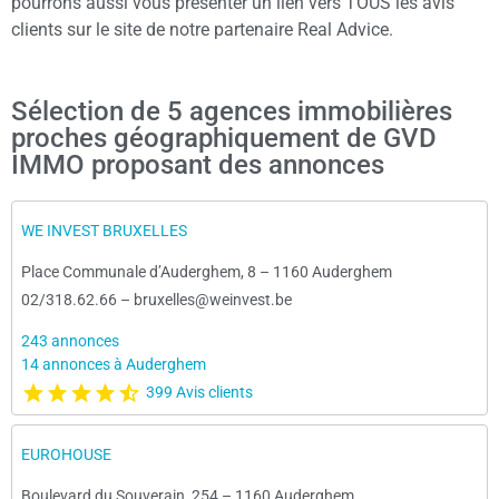
pourrons aussi vous présenter un lien vers TOUS les avis
clients sur le site de notre partenaire Real Advice.
Sélection de 5 agences immobilières
proches géographiquement de GVD
IMMO proposant des annonces
WE INVEST BRUXELLES
Place Communale d’Auderghem, 8
–
1160 Auderghem
02/318.62.66
–
bruxelles@weinvest.be
243 annonces
14 annonces à Auderghem
399 Avis clients
EUROHOUSE
Boulevard du Souverain, 254
–
1160 Auderghem