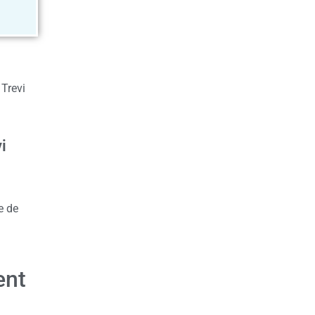
 Trevi
i
e de
ent