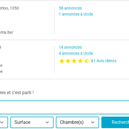
rloo, 1350
58 annonces
1 annonces à Uccle
ama.be/
3
14 annonces
4 annonces à Uccle
81 Avis clients
be
be
s et c’est parti !
Surface
Chambre(s)
Recherc