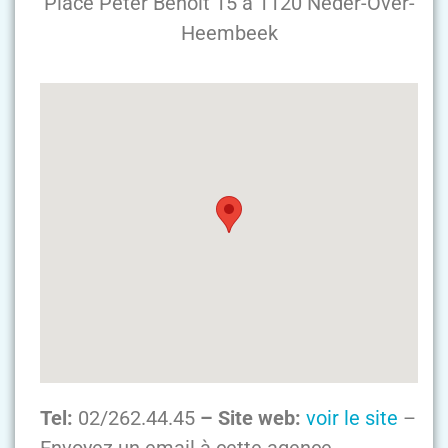
Place Peter Benoit 15 à 1120 Neder-Over-
Heembeek
Tel:
02/262.44.45
– Site web:
voir le site
–
Envoyez un email à cette agence