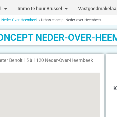
l
Immo te huur Brussel
Vastgoedmakelaar
n Neder-Over-Heembeek
»
Urban concept Neder-over-Heembeek
ONCEPT NEDER-OVER-HEE
eter Benoit 15 à 1120 Neder-Over-Heembeek
K