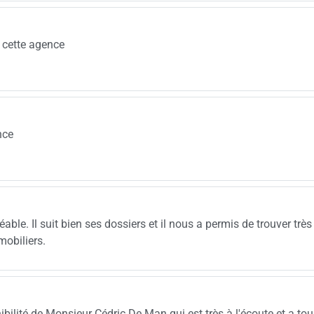
t cette agence
nce
able. Il suit bien ses dossiers et il nous a permis de trouver très
obiliers.
onibilité de Monsieur Cédric De Man qui est très à l'écoute et a to