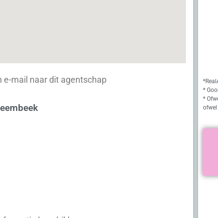
 e-mail naar dit agentschap
*Real
* Goo
* Ofw
-Heembeek
ofwel