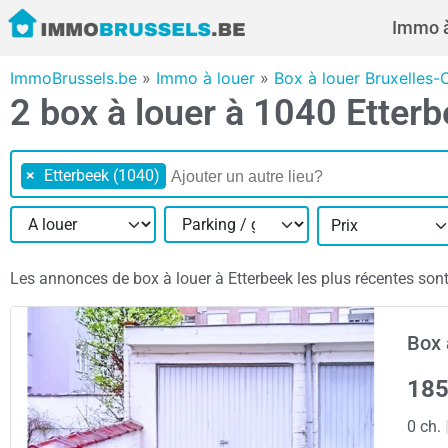
Immo à
ImmoBrussels.be
»
Immo à louer
»
Box à louer Bruxelles-
2 box à louer à 1040 Etter
×
Etterbeek (1040)
Prix
Les annonces de box à louer à Etterbeek les plus récentes sont 
Box 
185
0 ch.