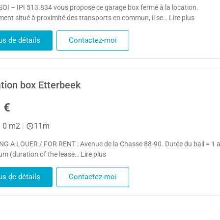
I – IPI 513.834 vous propose ce garage box fermé à la location.
ment situé à proximité des transports en commun, il se… Lire plus
us de détails
Contactez-moi
tion box Etterbeek
 €
|
0 m2
|
11m
G A LOUER / FOR RENT : Avenue de la Chasse 88-90. Durée du bail = 1 
m (duration of the lease… Lire plus
us de détails
Contactez-moi