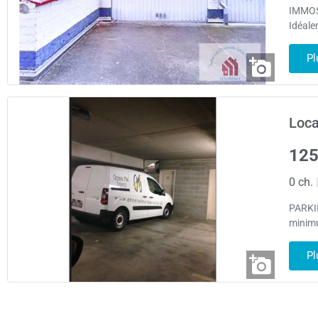
IMMOSO
Idéale
Pl
Loca
125
0 ch.
PARKIN
minimu
Pl