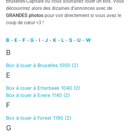
Bruxelles-Capitale où vous souhaitez louer un box. Vous
découvrirez alors des dizaines d’annonces avec de
GRANDES photos
pour voir directement si vous avez le
coup de cœur <3 !
B
-
E
-
F
-
G
-
I
-
J
-
K
-
L
-
S
-
U
-
W
B
Box à louer à Bruxelles 1000 (2)
E
Box à louer à Etterbeek 1040 (2)
Box à louer à Evere 1140 (2)
F
Box à louer à Forest 1190 (2)
G