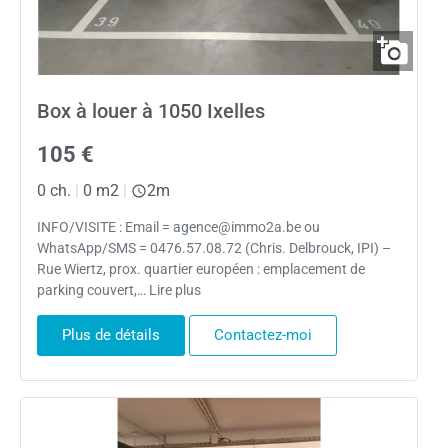
Box à louer à 1050 Ixelles
105 €
0 ch.
|
0 m2
|
2m
INFO/VISITE : Email = agence@immo2a.be ou
WhatsApp/SMS = 0476.57.08.72 (Chris. Delbrouck, IPI) –
Rue Wiertz, prox. quartier européen : emplacement de
parking couvert,… Lire plus
Plus de détails
Contactez-moi