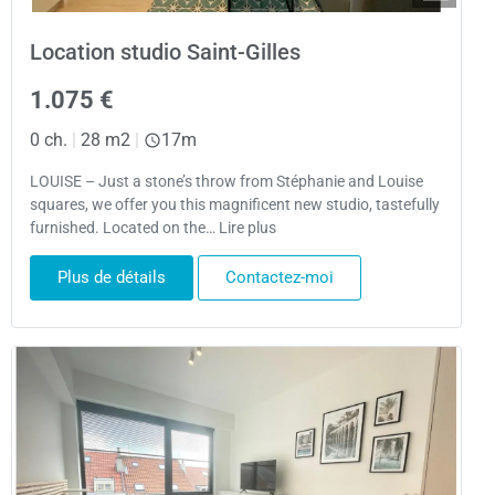
Location studio Saint-Gilles
1.075 €
0 ch.
|
28 m2
|
17m
LOUISE – Just a stone’s throw from Stéphanie and Louise
squares, we offer you this magnificent new studio, tastefully
furnished. Located on the… Lire plus
Plus de détails
Contactez-moi