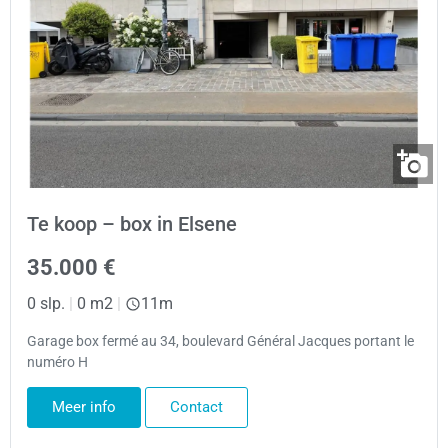
Te koop – box in Elsene
35.000 €
0 slp.
|
0 m2
|
11m
Garage box fermé au 34, boulevard Général Jacques portant le
numéro H
Meer info
Contact