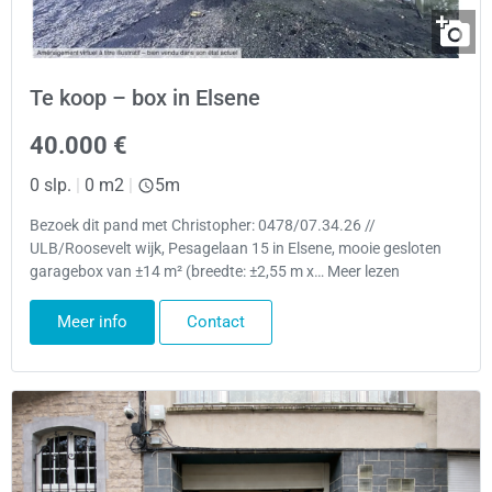
Te koop – box in Elsene
40.000 €
0 slp.
|
0 m2
|
5m
Bezoek dit pand met Christopher: 0478/07.34.26 //
ULB/Roosevelt wijk, Pesagelaan 15 in Elsene, mooie gesloten
garagebox van ±14 m² (breedte: ±2,55 m x… Meer lezen
Meer info
Contact