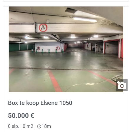
Box te koop Elsene 1050
50.000 €
0 slp.
|
0 m2
|
18m