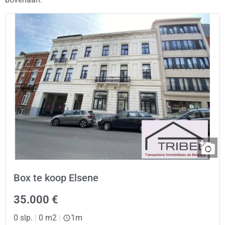
Box te koop Elsene
35.000 €
0 slp.
|
0 m2
|
1m