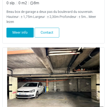
0 slp.
|
0 m2
|
8m
Beau box de garage a deux pas du boulevard du souverain.
Hauteur : ± 1,75m Largeur : ± 2,30m Profondeur : ± 5m… Meer
lezen
Meer info
Contact