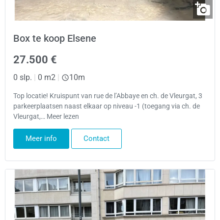
Box te koop Elsene
27.500 €
0 slp.
|
0 m2
|
10m
Top locatie! Kruispunt van rue de l’Abbaye en ch. de Vleurgat, 3
parkeerplaatsen naast elkaar op niveau -1 (toegang via ch. de
Vleurgat,… Meer lezen
Meer info
Contact