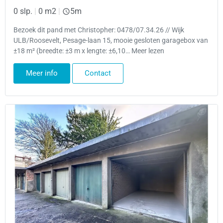
0 slp.
|
0 m2
|
5m
Bezoek dit pand met Christopher: 0478/07.34.26 // Wijk
ULB/Roosevelt, Pesage-laan 15, mooie gesloten garagebox van
±18 m² (breedte: ±3 m x lengte: ±6,10… Meer lezen
Meer info
Contact