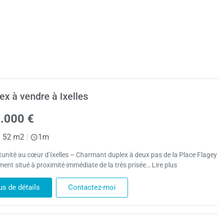
ex à vendre à Ixelles
.000 €
|
52 m2
|
1m
unité au cœur d’Ixelles – Charmant duplex à deux pas de la Place Flagey
ment situé à proximité immédiate de la très prisée… Lire plus
us de détails
Contactez-moi