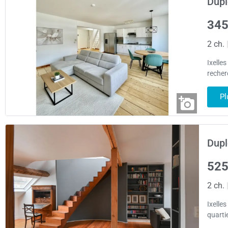
Dupl
345
2 ch.
Ixelles
recher
Pl
Dupl
525
2 ch.
Ixelles
quarti