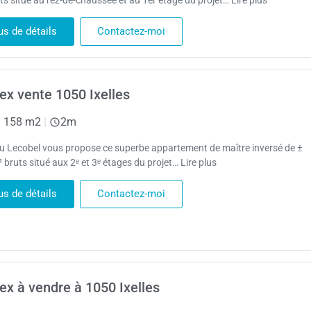
ts situé au rez-de-chaussée et au 1er étage du projet… Lire plus
us de détails
Contactez-moi
ex vente 1050 Ixelles
|
158 m2
|
2m
 Lecobel vous propose ce superbe appartement de maître inversé de ±
 bruts situé aux 2ᵉ et 3ᵉ étages du projet… Lire plus
us de détails
Contactez-moi
ex à vendre à 1050 Ixelles