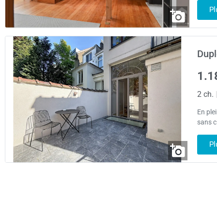
Pl
Dupl
1.1
2 ch.
En ple
sans c
Pl