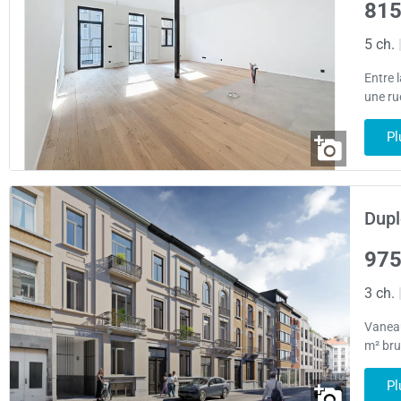
815
5 ch.
Entre 
une rue
Pl
Dupl
975
3 ch.
Vaneau
m² bru
Pl