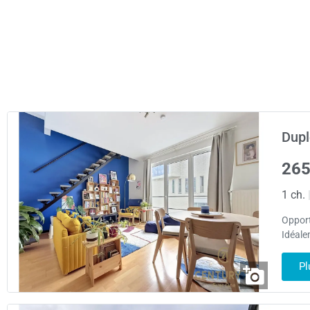
Dupl
265
1 ch.
Opport
Idéale
Pl