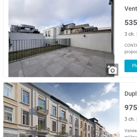
Vent
535
3 ch.
CONTAC
propos
Pl
Dupl
975
3 ch.
Vaneau