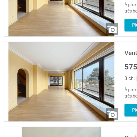
À prox
très b
Pl
Vent
575
3 ch.
À prox
très b
Pl