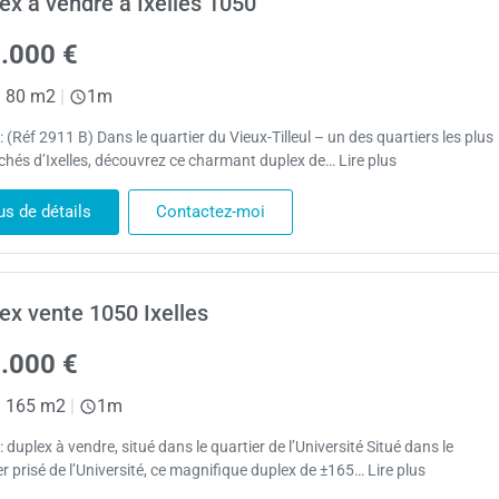
ex à vendre à Ixelles 1050
.000 €
|
80 m2
|
1m
 : (Réf 2911 B) Dans le quartier du Vieux-Tilleul – un des quartiers les plus
chés d’Ixelles, découvrez ce charmant duplex de… Lire plus
us de détails
Contactez-moi
ex vente 1050 Ixelles
.000 €
|
165 m2
|
1m
 : duplex à vendre, situé dans le quartier de l’Université Situé dans le
er prisé de l’Université, ce magnifique duplex de ±165… Lire plus