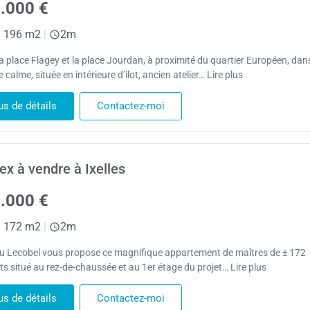
.000 €
|
196 m2
|
2m
la place Flagey et la place Jourdan, à proximité du quartier Européen, dan
 calme, située en intérieure d’ilot, ancien atelier… Lire plus
us de détails
Contactez-moi
ex à vendre à Ixelles
.000 €
|
172 m2
|
2m
 Lecobel vous propose ce magnifique appartement de maîtres de ± 172
ts situé au rez-de-chaussée et au 1er étage du projet… Lire plus
us de détails
Contactez-moi