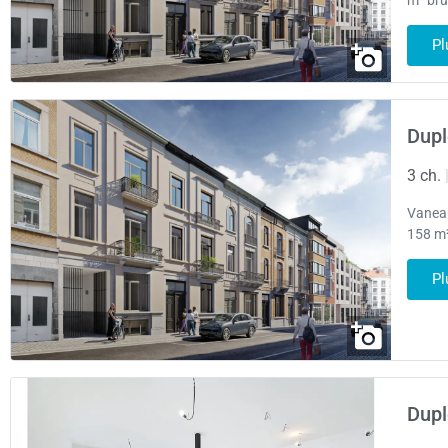
m² bru
Pl
Dupl
3 ch.
Vaneau
158 m²
Pl
Dupl