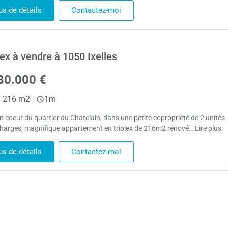
us de détails
Contactez-moi
ex à vendre à 1050 Ixelles
80.000 €
|
216 m2
|
1m
in coeur du quartier du Chatelain, dans une petite copropriété de 2 unités
harges, magnifique appartement en triplex de 216m2 rénové… Lire plus
us de détails
Contactez-moi