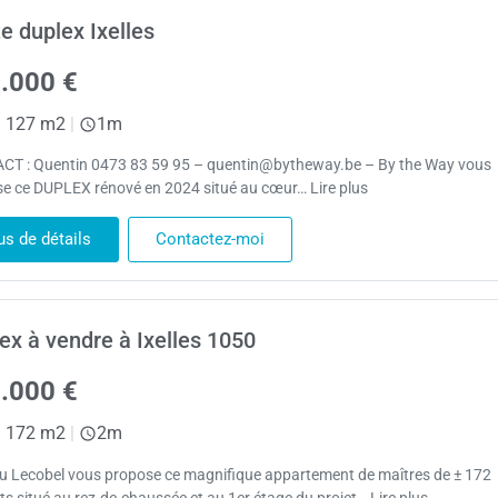
e duplex Ixelles
.000 €
|
127 m2
|
1m
T : Quentin 0473 83 59 95 – quentin@bytheway.be – By the Way vous
e ce DUPLEX rénové en 2024 situé au cœur… Lire plus
us de détails
Contactez-moi
ex à vendre à Ixelles 1050
.000 €
|
172 m2
|
2m
 Lecobel vous propose ce magnifique appartement de maîtres de ± 172