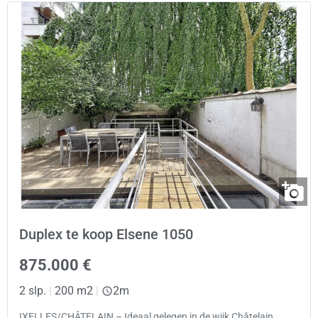
Duplex te koop Elsene 1050
875.000 €
2 slp.
|
200 m2
|
2m
IXELLES/CHÂTELAIN – Ideaal gelegen in de wijk Châtelain,