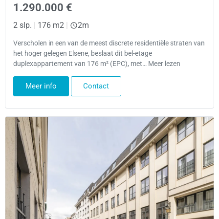
1.290.000 €
2 slp.
|
176 m2
|
2m
Verscholen in een van de meest discrete residentiële straten van
het hoger gelegen Elsene, beslaat dit bel-etage
duplexappartement van 176 m² (EPC), met… Meer lezen
Meer info
Contact