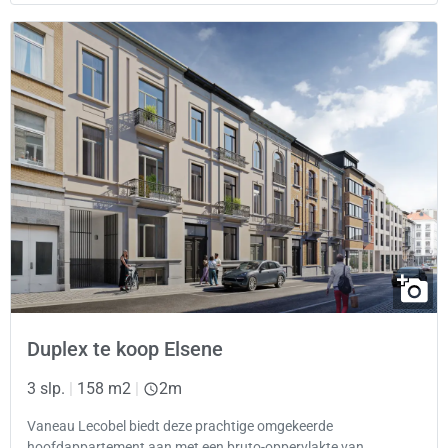
Duplex te koop Elsene
3 slp.
|
158 m2
|
2m
Vaneau Lecobel biedt deze prachtige omgekeerde
hoofdappartement aan met een bruto-oppervlakte van