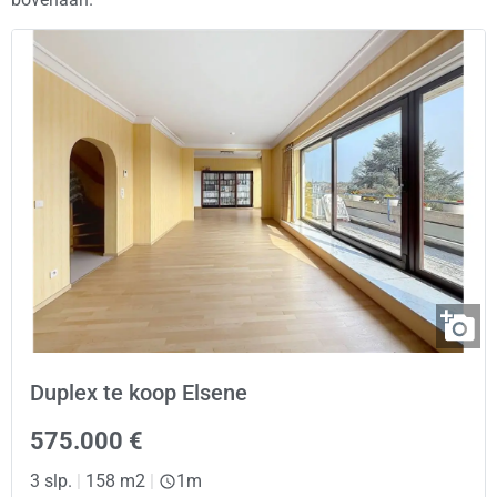
Duplex te koop Elsene
575.000 €
3 slp.
|
158 m2
|
1m