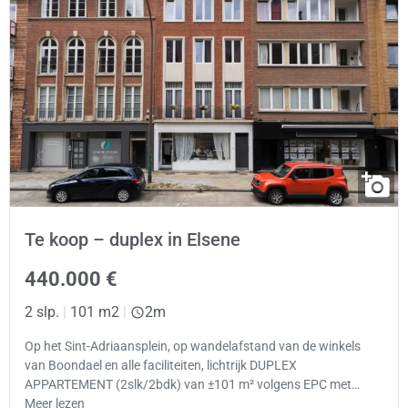
Te koop – duplex in Elsene
440.000 €
2 slp.
|
101 m2
|
2m
Op het Sint-Adriaansplein, op wandelafstand van de winkels
van Boondael en alle faciliteiten, lichtrijk DUPLEX
APPARTEMENT (2slk/2bdk) van ±101 m² volgens EPC met…
Meer lezen