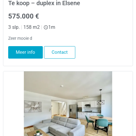
Te koop – duplex in Elsene
575.000 €
3 slp.
|
158 m2
|
1m
Zeer mooie d
Meer info
Contact