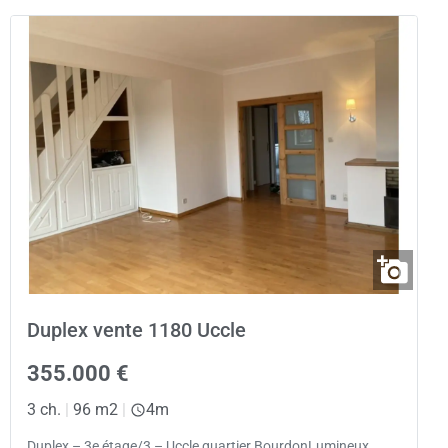
Duplex vente 1180 Uccle
355.000 €
3 ch.
|
96 m2
|
4m
Duplex – 3e étage/3 – Uccle quartier BourdonLumineux