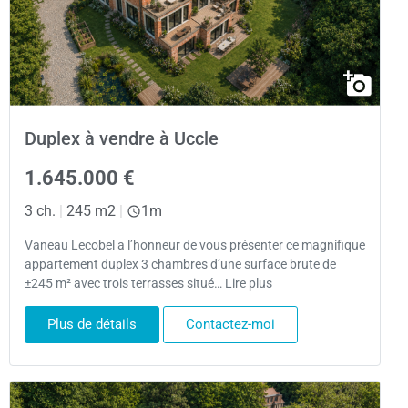
Duplex à vendre à Uccle
1.645.000 €
3 ch.
|
245 m2
|
1m
Vaneau Lecobel a l’honneur de vous présenter ce magnifique
appartement duplex 3 chambres d’une surface brute de
±245 m² avec trois terrasses situé… Lire plus
Plus de détails
Contactez-moi