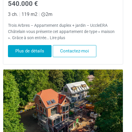
540.000 €
3 ch.
|
119 m2
|
2m
Trois Arbres – Appartement duplex + jardin – UccleERA
Châtelain vous présente cet appartement de type « maison
». Grâce à son entrée… Lire plus
Plus de détails
Contactez-moi