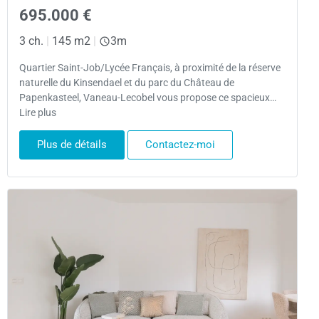
695.000 €
3 ch.
|
145 m2
|
3m
Quartier Saint-Job/Lycée Français, à proximité de la réserve
naturelle du Kinsendael et du parc du Château de
Papenkasteel, Vaneau-Lecobel vous propose ce spacieux…
Lire plus
Plus de détails
Contactez-moi