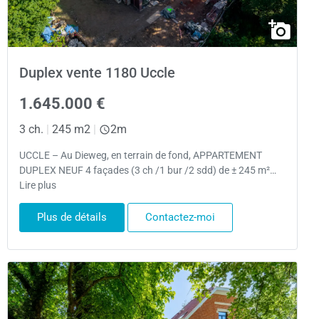
Duplex vente 1180 Uccle
1.645.000 €
3 ch.
|
245 m2
|
2m
UCCLE – Au Dieweg, en terrain de fond, APPARTEMENT
DUPLEX NEUF 4 façades (3 ch /1 bur /2 sdd) de ± 245 m²…
Lire plus
Plus de détails
Contactez-moi