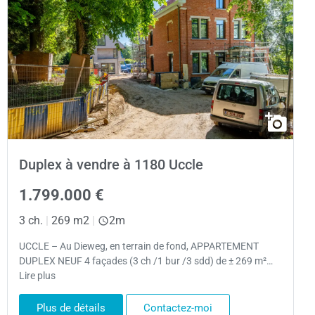
Duplex à vendre à 1180 Uccle
1.799.000 €
3 ch.
|
269 m2
|
2m
UCCLE – Au Dieweg, en terrain de fond, APPARTEMENT
DUPLEX NEUF 4 façades (3 ch /1 bur /3 sdd) de ± 269 m²…
Lire plus
Plus de détails
Contactez-moi