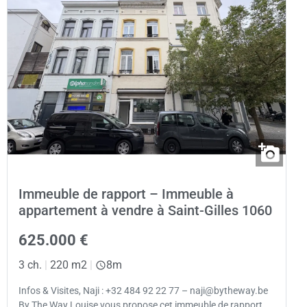
Immeuble de rapport – Immeuble à
appartement à vendre à Saint-Gilles 1060
625.000 €
3 ch.
|
220 m2
|
8m
Infos & Visites, Naji : +32 484 92 22 77 – naji@bytheway.be
By The Way Louise vous propose cet immeuble de rapport,