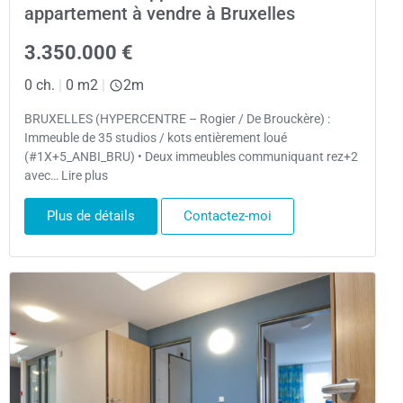
appartement à vendre à Bruxelles
3.350.000 €
0 ch.
|
0 m2
|
2m
BRUXELLES (HYPERCENTRE – Rogier / De Brouckère) :
Immeuble de 35 studios / kots entièrement loué
(#1X+5_ANBI_BRU) • Deux immeubles communiquant rez+2
avec… Lire plus
Plus de détails
Contactez-moi