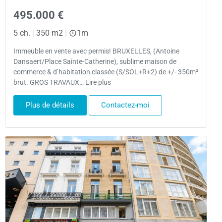
495.000 €
5 ch.
|
350 m2
|
1m
Immeuble en vente avec permis! BRUXELLES, (Antoine
Dansaert/Place Sainte-Catherine), sublime maison de
commerce & d’habitation classée (S/SOL+R+2) de +/- 350m²
brut. GROS TRAVAUX… Lire plus
Plus de détails
Contactez-moi