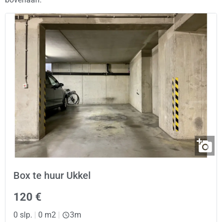
Box te huur Ukkel
120 €
0 slp.
|
0 m2
|
3m