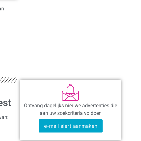
an
est
Ontvang dagelijks nieuwe advertenties die
aan uw zoekcriteria voldoen
van:
e-mail alert aanmaken