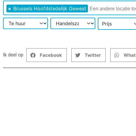
×
Brussels Hoofdstedelijk Gewest
Prijs
Ik deel op
Facebook
Twitter
What