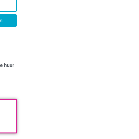
n
te huur