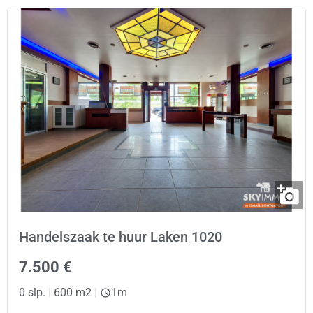
Handelszaak te huur Laken 1020
7.500 €
0 slp.
|
600 m2
|
1m