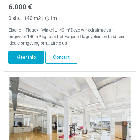
6.000 €
0 slp.
|
140 m2
|
1m
Elsene – Flagey | Winkel ±140 m²Deze winkelruimte van
ongeveer 140 m² ligt aan het Eugène Flageyplein en biedt een
ideale omgeving om… Lire plus
Meer info
Contact