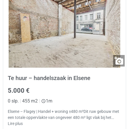
Te huur – handelszaak in Elsene
5.000 €
0 slp.
|
455 m2
|
1m
Elsene – Flagey | Handel + woning ±480 m²Dit ruw gebouw met
een totale oppervlakte van ongeveer 480 m² ligt vlak bij het…
Lire plus