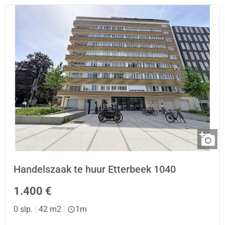
Handelszaak te huur Etterbeek 1040
1.400 €
0 slp.
|
42 m2
|
1m