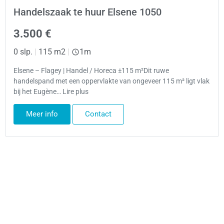
Handelszaak te huur Elsene 1050
3.500 €
0 slp.
|
115 m2
|
1m
Elsene – Flagey | Handel / Horeca ±115 m²Dit ruwe
handelspand met een oppervlakte van ongeveer 115 m² ligt vlak
bij het Eugène… Lire plus
Meer info
Contact