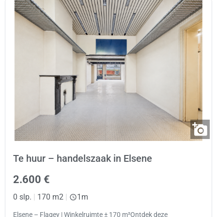
Te huur – handelszaak in Elsene
2.600 €
0 slp.
|
170 m2
|
1m
Elsene – Flagey | Winkelruimte ± 170 m²Ontdek deze