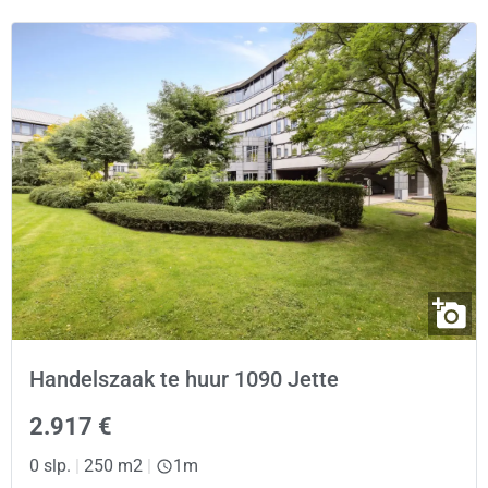
Handelszaak te huur 1090 Jette
2.917 €
0 slp.
|
250 m2
|
1m