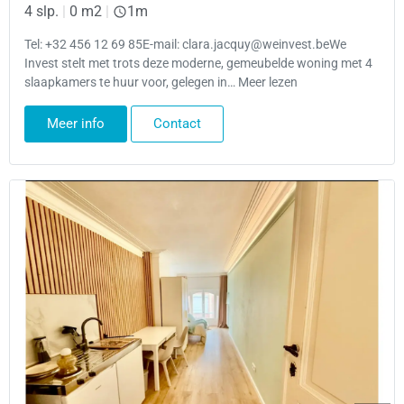
4 slp.
|
0 m2
|
1m
Tel: +32 456 12 69 85E-mail: clara.jacquy@weinvest.beWe
Invest stelt met trots deze moderne, gemeubelde woning met 4
slaapkamers te huur voor, gelegen in… Meer lezen
Meer info
Contact