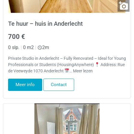
Te huur – huis in Anderlecht
700 €
0 slp.
|
0 m2
|
2m
Private Studio in Anderlecht – Fully Renovated – Ideal for Young
Professionals or Students (HousingAnywhere)
Address: Rue
de Veeweyde 1070 Anderlecht
… Meer lezen
Meer info
Contact