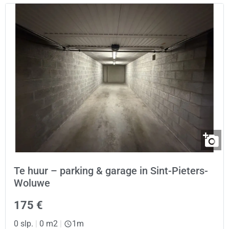
Te huur – parking & garage in Sint-Pieters-
Woluwe
175 €
0 slp.
|
0 m2
|
1m