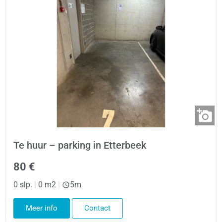
Te huur – parking in Etterbeek
80 €
0 slp.
|
0 m2
|
5m
Meer info
Contact