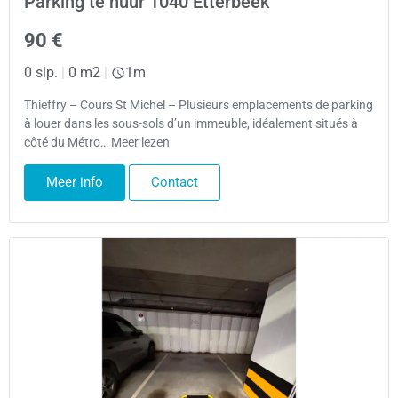
Parking te huur 1040 Etterbeek
90 €
0 slp.
|
0 m2
|
1m
Thieffry – Cours St Michel – Plusieurs emplacements de parking
à louer dans les sous-sols d’un immeuble, idéalement situés à
côté du Métro… Meer lezen
Meer info
Contact