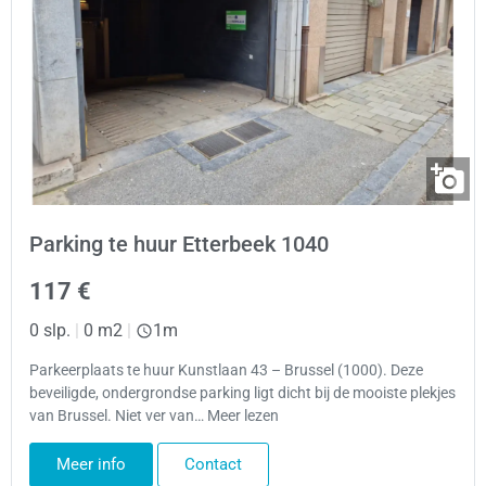
Parking te huur Etterbeek 1040
117 €
0 slp.
|
0 m2
|
1m
Parkeerplaats te huur Kunstlaan 43 – Brussel (1000). Deze
beveiligde, ondergrondse parking ligt dicht bij de mooiste plekjes
van Brussel. Niet ver van… Meer lezen
Meer info
Contact