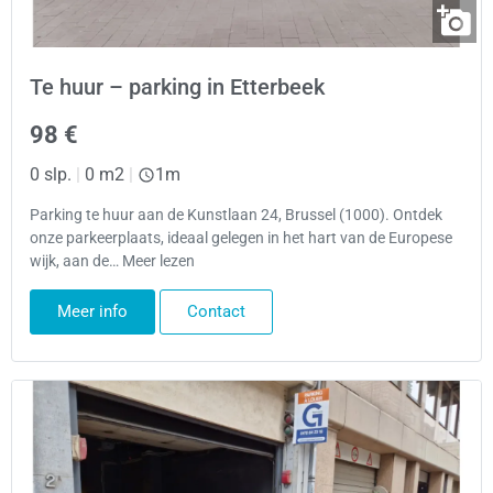
Te huur – parking in Etterbeek
98 €
0 slp.
|
0 m2
|
1m
Parking te huur aan de Kunstlaan 24, Brussel (1000). Ontdek
onze parkeerplaats, ideaal gelegen in het hart van de Europese
wijk, aan de… Meer lezen
Meer info
Contact