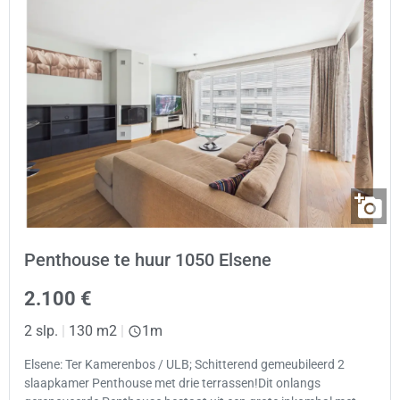
Penthouse te huur 1050 Elsene
2.100 €
2 slp.
|
130 m2
|
1m
Elsene: Ter Kamerenbos / ULB; Schitterend gemeubileerd 2
slaapkamer Penthouse met drie terrassen!Dit onlangs