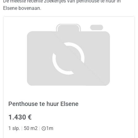
De meeste recente zoekertjes van penthouse te huur in
Elsene bovenaan.
Penthouse te huur Elsene
1.430 €
1 slp.
|
50 m2
|
1m