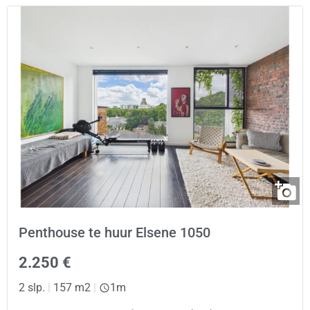
Penthouse te huur Elsene 1050
2.250 €
2 slp.
|
157 m2
|
1m