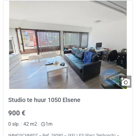
Studio te huur 1050 Elsene
900 €
0 slp.
|
42 m2
|
1m
IMMOSCHMIDT – Ref. 29580 – IXELLES (Parc Tenbosch) –