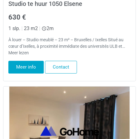
Studio te huur 1050 Elsene
630 €
1 slp.
|
23 m2
|
2m
À louer – Studio meublé – 23 m² – Bruxelles / Ixelles Situé au
cœur d’Ixelles, à proximité immédiate des universités ULB et…
Meer lezen
Meer info
Contact