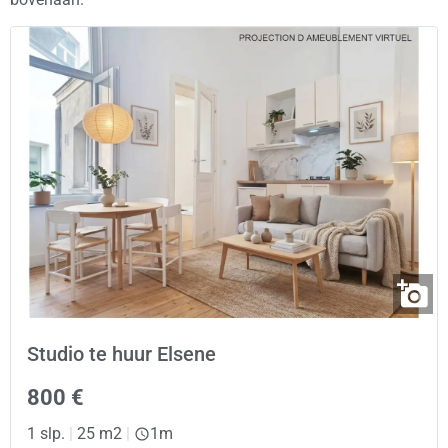
Studio te huur Elsene
800 €
1 slp.
|
25 m2
|
1m