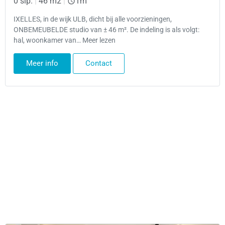
0 slp.
|
46 m2
|
1m
IXELLES, in de wijk ULB, dicht bij alle voorzieningen,
ONBEMEUBELDE studio van ± 46 m². De indeling is als volgt:
hal, woonkamer van… Meer lezen
Meer info
Contact