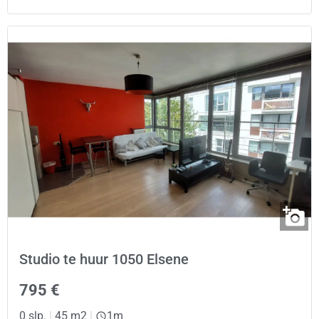
Studio te huur 1050 Elsene
795 €
0 slp.
|
45 m2
|
1m