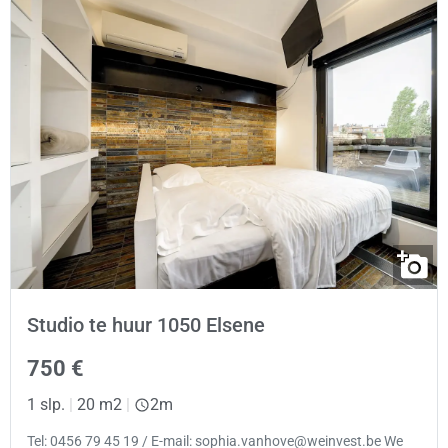
Studio te huur 1050 Elsene
750 €
1 slp.
|
20 m2
|
2m
Tel: 0456 79 45 19 / E-mail: sophia.vanhove@weinvest.be We