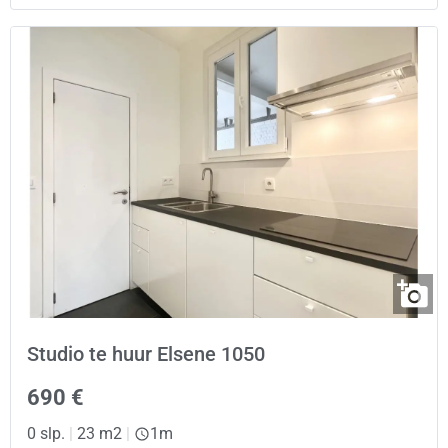
Studio te huur Elsene 1050
690 €
0 slp.
|
23 m2
|
1m