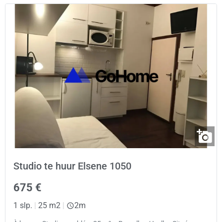
Studio te huur Elsene 1050
675 €
1 slp.
|
25 m2
|
2m