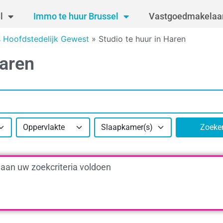
l
Immo te huur Brussel
Vastgoedmakelaar
s Hoofdstedelijk Gewest
»
Studio te huur in Haren
Haren
Oppervlakte
Slaapkamer(s)
Zoeke
 aan uw zoekcriteria voldoen