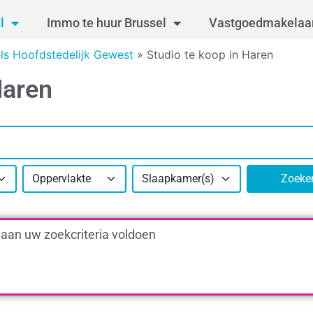
l
Immo te huur Brussel
Vastgoedmakelaar
els Hoofdstedelijk Gewest
»
Studio te koop in Haren
Haren
Oppervlakte
Slaapkamer(s)
Zoeke
 aan uw zoekcriteria voldoen