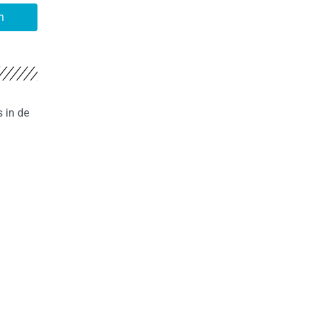
n
 in de