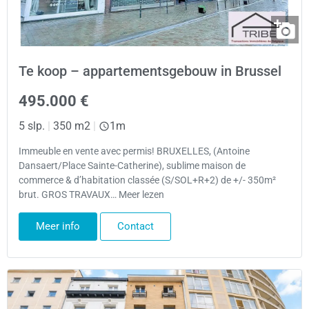
Te koop – appartementsgebouw in Brussel
495.000 €
5 slp.
|
350 m2
|
1m
Immeuble en vente avec permis! BRUXELLES, (Antoine
Dansaert/Place Sainte-Catherine), sublime maison de
commerce & d’habitation classée (S/SOL+R+2) de +/- 350m²
brut. GROS TRAVAUX… Meer lezen
Meer info
Contact