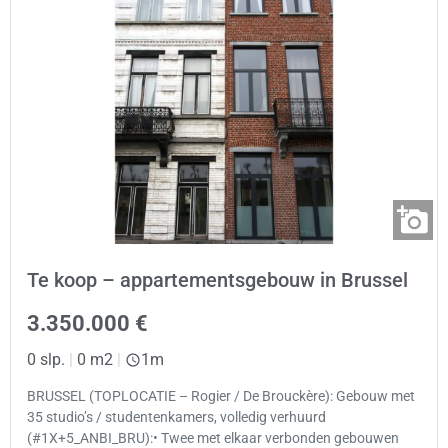
Te koop – appartementsgebouw in Brussel
3.350.000 €
0 slp.
|
0 m2
|
1m
BRUSSEL (TOPLOCATIE – Rogier / De Brouckère): Gebouw met
35 studio’s / studentenkamers, volledig verhuurd
(#1X+5_ANBI_BRU):• Twee met elkaar verbonden gebouwen