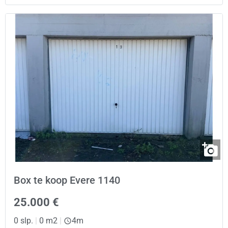
Box te koop Evere 1140
25.000 €
0 slp.
|
0 m2
|
4m