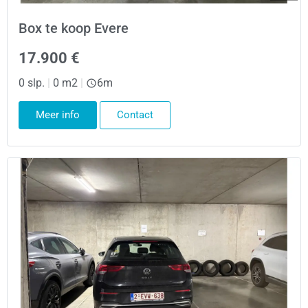
Box te koop Evere
17.900 €
0 slp.
|
0 m2
|
6m
Meer info
Contact