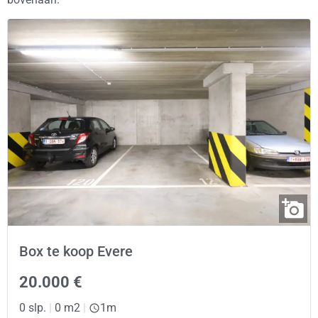
Box te koop Evere
20.000 €
0 slp.
|
0 m2
|
1m