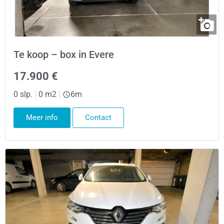
Te koop – box in Evere
17.900 €
0 slp.
|
0 m2
|
6m
Meer info
Contact