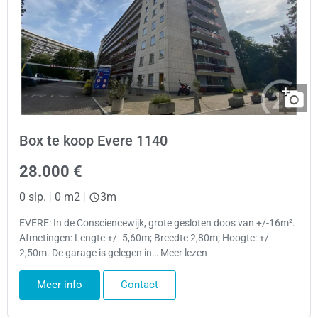
Box te koop Evere 1140
28.000 €
0 slp.
|
0 m2
|
3m
EVERE: In de Consciencewijk, grote gesloten doos van +/-16m².
Afmetingen: Lengte +/- 5,60m; Breedte 2,80m; Hoogte: +/-
2,50m. De garage is gelegen in… Meer lezen
Meer info
Contact