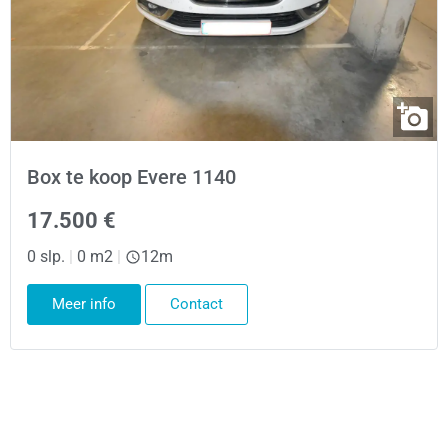
Box te koop Evere 1140
17.500 €
0 slp.
|
0 m2
|
12m
Meer info
Contact