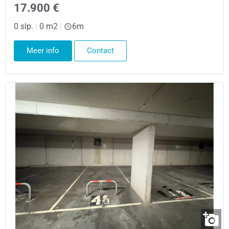
17.900 €
0 slp.
|
0 m2
|
6m
Meer info
Contact