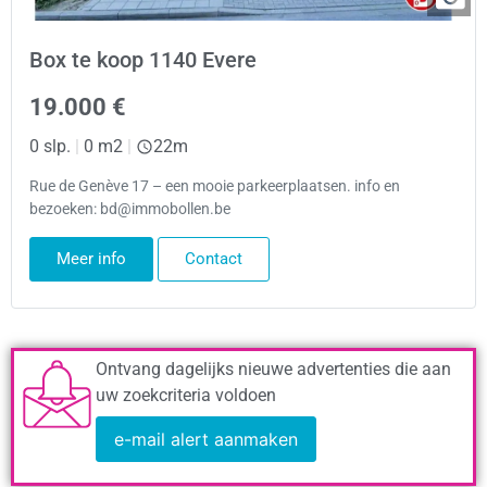
Box te koop 1140 Evere
19.000 €
0 slp.
|
0 m2
|
22m
Rue de Genève 17 – een mooie parkeerplaatsen. info en
bezoeken: bd@immobollen.be
Meer info
Contact
Ontvang dagelijks nieuwe advertenties die aan
uw zoekcriteria voldoen
e-mail alert aanmaken