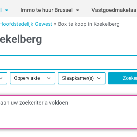
l
Immo te huur Brussel
Vastgoedmakelaar
 Hoofdstedelijk Gewest
»
Box te koop in Koekelberg
oekelberg
Oppervlakte
Slaapkamer(s)
Zoeke
 aan uw zoekcriteria voldoen