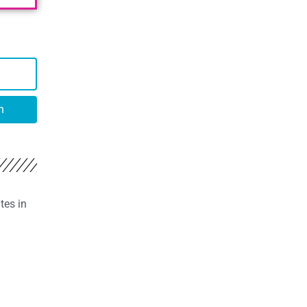
n
tes in