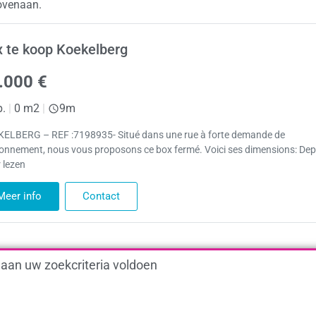
bovenaan.
 te koop Koekelberg
.000 €
p.
|
0 m2
|
9m
ELBERG – REF :7198935- Situé dans une rue à forte demande de
ionnement, nous vous proposons ce box fermé. Voici ses dimensions: De
 lezen
Meer info
Contact
 aan uw zoekcriteria voldoen