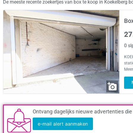
De meeste recente zoekertjes van box te koop in Koekelberg 
Box
27
0 sl
KOEK
stat
Meer
Ontvang dagelijks nieuwe advertenties die
e-mail alert aanmaken