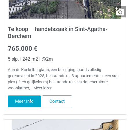
Te koop – handelszaak in Sint-Agatha-
Berchem
765.000 €
5 slp.
|
242 m2
|
2m
Aan de Koekelberglaan, een beleggingspand volledig
gerenoveerd in 2025, bestaande uit 3 appartementen. een sub-
plex (-1 en gelijkvloers) bestaande uit: een doucheruimte,
woonkamer,… Meer lezen
Meer info
Contact