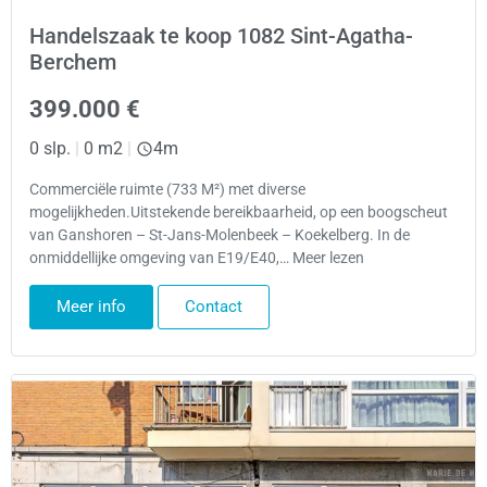
Handelszaak te koop 1082 Sint-Agatha-
Berchem
399.000 €
0 slp.
|
0 m2
|
4m
Commerciële ruimte (733 M²) met diverse
mogelijkheden.Uitstekende bereikbaarheid, op een boogscheut
van Ganshoren – St-Jans-Molenbeek – Koekelberg. In de
onmiddellijke omgeving van E19/E40,… Meer lezen
Meer info
Contact