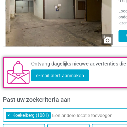
0 sl
Lood
onde
leze
Ontvang dagelijks nieuwe advertenties die
e-mail alert aanmaken
Past uw zoekcriteria aan
×
Koekelberg (1081)