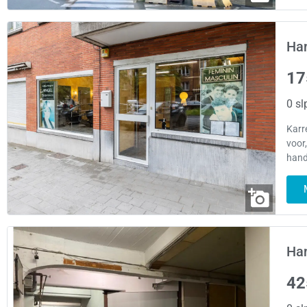
Han
17
0 sl
Karr
voor,
hand
Han
42