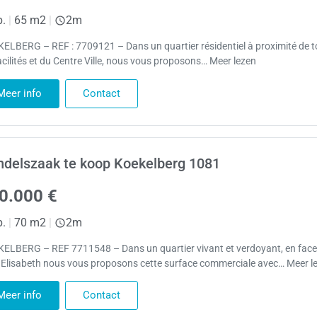
p.
|
65 m2
|
2m
ELBERG – REF : 7709121 – Dans un quartier résidentiel à proximité de t
acilités et du Centre Ville, nous vous proposons… Meer lezen
Meer info
Contact
delszaak te koop Koekelberg 1081
0.000 €
p.
|
70 m2
|
2m
ELBERG – REF 7711548 – Dans un quartier vivant et verdoyant, en face
 Elisabeth nous vous proposons cette surface commerciale avec… Meer l
Meer info
Contact