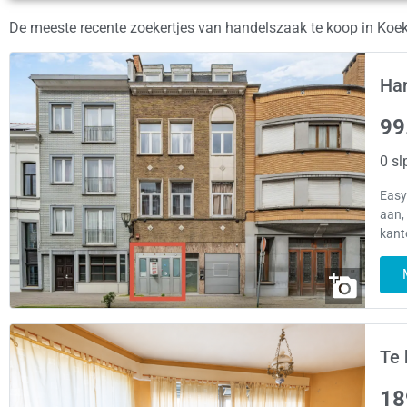
De meeste recente zoekertjes van handelszaak te koop in Koe
Han
99
0 sl
Easy
aan,
kant
Te 
18