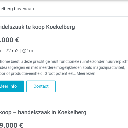
kelberg bovenaan.
delszaak te koop Koekelberg
.000 €
p.
|
72 m2
|
1m
home biedt u deze prachtige multifunctionele ruimte zonder huurverplich
 ideaal gelegen en met meerdere mogelijkheden zoals magazijnactiviteit,
oor of productie-eenheid. Groot potentieel… Meer lezen
Meer info
Contact
koop – handelszaak in Koekelberg
9.000 €