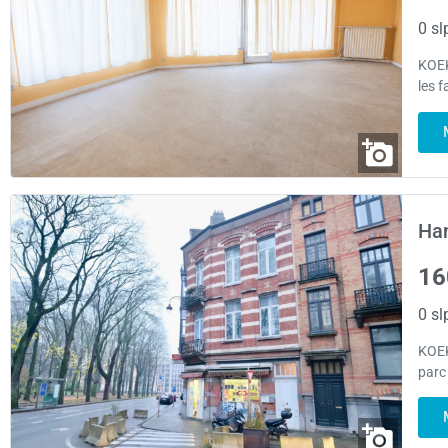
0 sl
KOEK
les f
Han
16
0 sl
KOEK
parc