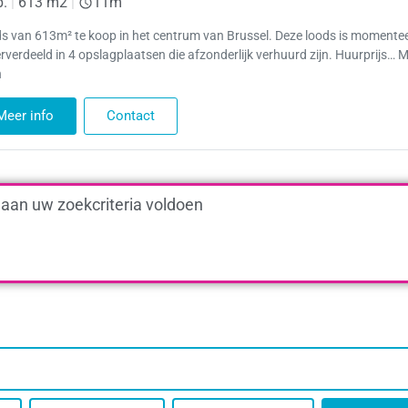
p.
|
613 m2
|
11m
s van 613m² te koop in het centrum van Brussel. Deze loods is momentee
rverdeeld in 4 opslagplaatsen die afzonderlijk verhuurd zijn. Huurprijs… 
n
Meer info
Contact
 aan uw zoekcriteria voldoen