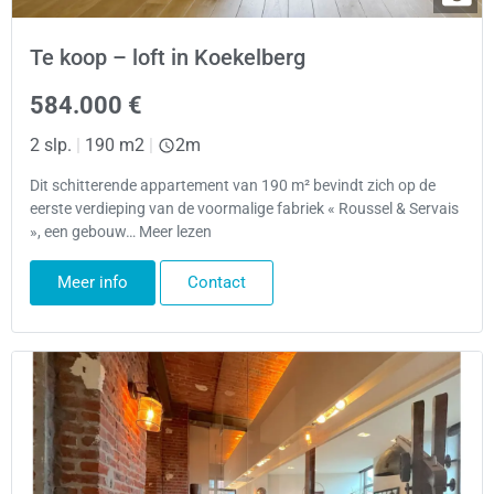
Te koop – loft in Koekelberg
584.000 €
2 slp.
|
190 m2
|
2m
Dit schitterende appartement van 190 m² bevindt zich op de
eerste verdieping van de voormalige fabriek « Roussel & Servais
», een gebouw… Meer lezen
Meer info
Contact