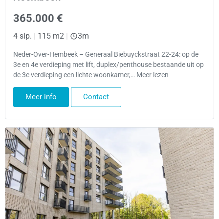
365.000 €
4 slp.
|
115 m2
|
3m
Neder-Over-Hembeek – Generaal Biebuyckstraat 22-24: op de
3e en 4e verdieping met lift, duplex/penthouse bestaande uit op
de 3e verdieping een lichte woonkamer,… Meer lezen
Meer info
Contact