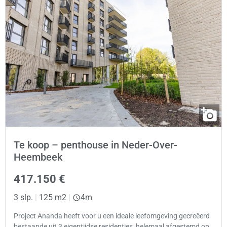
Te koop – penthouse in Neder-Over-
Heembeek
417.150 €
3 slp.
|
125 m2
|
4m
Project Ananda heeft voor u een ideale leefomgeving gecreëerd
bestaande uit 3 eigentijdse residenties, helemaal afgestemd op