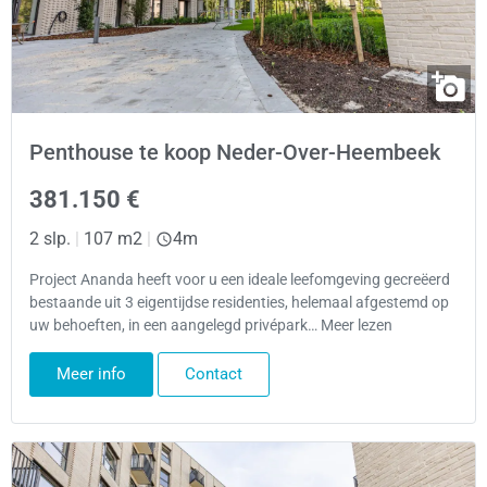
Penthouse te koop Neder-Over-Heembeek
381.150 €
2 slp.
|
107 m2
|
4m
Project Ananda heeft voor u een ideale leefomgeving gecreëerd
bestaande uit 3 eigentijdse residenties, helemaal afgestemd op
uw behoeften, in een aangelegd privépark… Meer lezen
Meer info
Contact