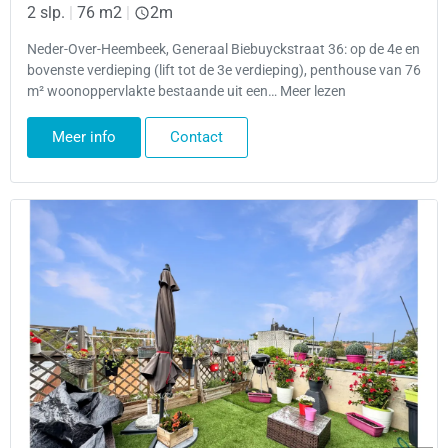
2 slp.
|
76 m2
|
2m
Neder-Over-Heembeek, Generaal Biebuyckstraat 36: op de 4e en
bovenste verdieping (lift tot de 3e verdieping), penthouse van 76
m² woonoppervlakte bestaande uit een… Meer lezen
Meer info
Contact