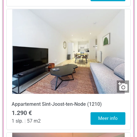
Appartement
Sint-Joost-ten-Node (1210)
1.290 €
Meer info
1 slp.
|
57 m2