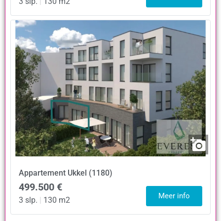
3 slp.
|
130 m2
Appartement
Ukkel (1180)
499.500 €
Meer info
3 slp.
|
130 m2