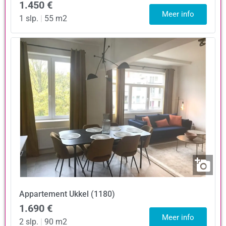
1.450 €
Meer info
1 slp.
|
55 m2
Appartement
Ukkel (1180)
1.690 €
Meer info
2 slp.
|
90 m2