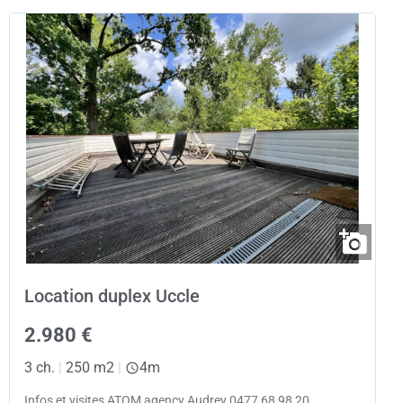
Location duplex Uccle
2.980 €
3 ch.
|
250 m2
|
4m
Infos et visites ATOM agency Audrey 0477 68 98 20