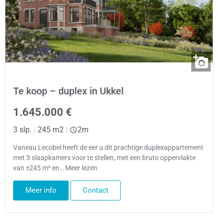
Te koop – duplex in Ukkel
1.645.000 €
3 slp.
|
245 m2
|
2m
Vaneau Lecobel heeft de eer u dit prachtige duplexappartement
met 3 slaapkamers voor te stellen, met een bruto oppervlakte
van ±245 m² en… Meer lezen
Meer info
Contact