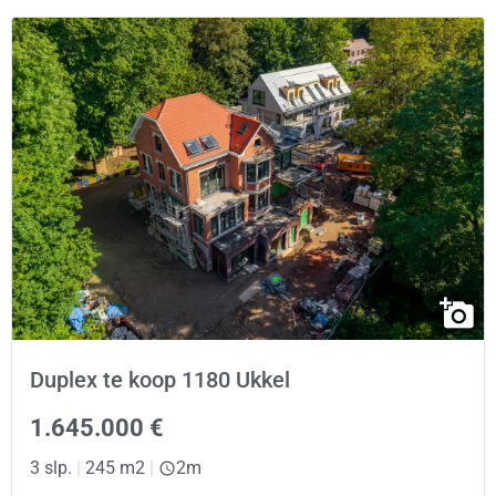
Duplex te koop 1180 Ukkel
1.645.000 €
3 slp.
|
245 m2
|
2m