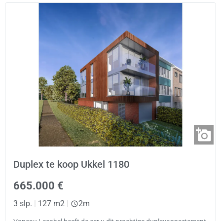
Duplex te koop Ukkel 1180
665.000 €
3 slp.
|
127 m2
|
2m