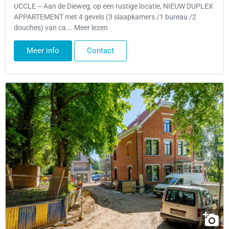
UCCLE – Aan de Dieweg, op een rustige locatie, NIEUW DUPLEX
APPARTEMENT met 4 gevels (3 slaapkamers /1 bureau /2
douches) van ca…. Meer lezen
Meer info
Contact