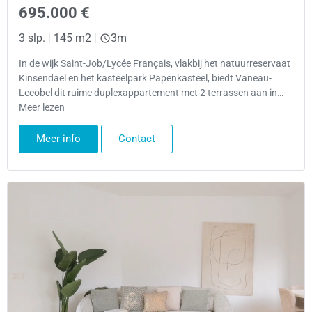
695.000 €
3 slp.
|
145 m2
|
3m
In de wijk Saint-Job/Lycée Français, vlakbij het natuurreservaat
Kinsendael en het kasteelpark Papenkasteel, biedt Vaneau-
Lecobel dit ruime duplexappartement met 2 terrassen aan in…
Meer lezen
Meer info
Contact