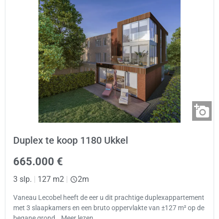
Duplex te koop 1180 Ukkel
665.000 €
3 slp.
|
127 m2
|
2m
Vaneau Lecobel heeft de eer u dit prachtige duplexappartement
met 3 slaapkamers en een bruto oppervlakte van ±127 m² op de
begane grond… Meer lezen