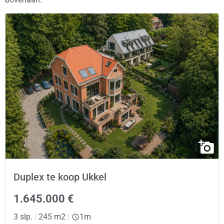
Duplex te koop Ukkel
1.645.000 €
3 slp.
|
245 m2
|
1m