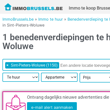
Immo te koop Brusse
ImmoBrussels.be
»
Immo te huur
»
Benedenverdieping te 
in Sint-Pieters-Woluwe
1 benedenverdiepingen te h
Woluwe
×
Sint-Pieters-Woluwe (1150)
Prijs
Ontvang dagelijks nieuwe advertenties die
e-mail alert aanmaken