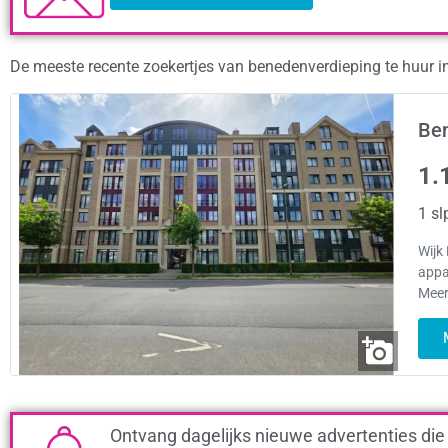
De meeste recente zoekertjes van benedenverdieping te huur i
Ben
1.
1 sl
Wijk
appa
Meer
Ontvang dagelijks nieuwe advertenties die