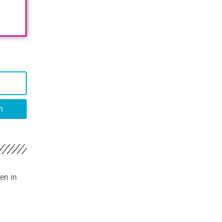
n
en in