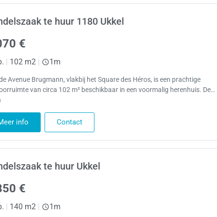
delszaak te huur 1180 Ukkel
070 €
p.
|
102 m2
|
1m
de Avenue Brugmann, vlakbij het Square des Héros, is een prachtige
oorruimte van circa 102 m² beschikbaar in een voormalig herenhuis. De…
n
Meer info
Contact
delszaak te huur Ukkel
850 €
p.
|
140 m2
|
1m