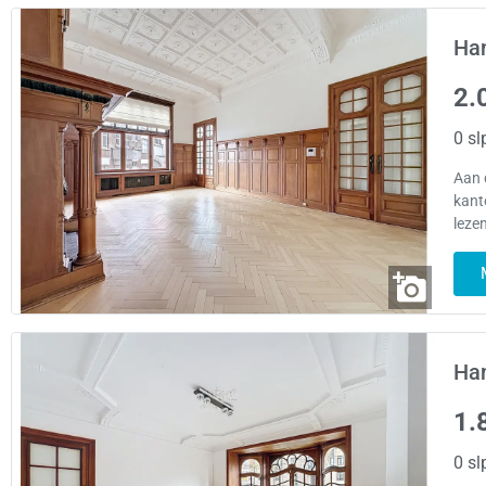
Han
2.
0 sl
Aan 
kant
leze
Han
1.
0 sl