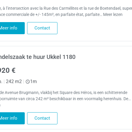
, à l’intersection avec la Rue des Carmélites et la rue de Boetendael, supe
ace commerciale de +/- 145m², en parfaite état, parfaite… Meer lezen
Meer info
Contact
delszaak te huur Ukkel 1180
920 €
p.
|
242 m2
|
1m
de Avenue Brugmann, vlakbij het Square des Héros, is een schitterende
oorruimte van circa 242 m² beschikbaar in een voormalig herenhuis. De…
n
Meer info
Contact