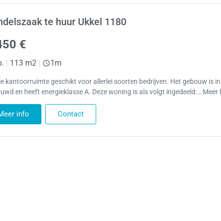
delszaak te huur Ukkel 1180
450 €
p.
|
113 m2
|
1m
e kantoorruimte geschikt voor allerlei soorten bedrijven. Het gebouw is i
uwd en heeft energieklasse A. Deze woning is als volgt ingedeeld:… Meer 
Meer info
Contact