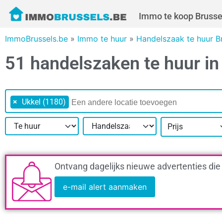
Immo te koop Brusse
ImmoBrussels.be
»
Immo te huur
»
Handelszaak te huur B
51 handelszaken te huur i
×
Ukkel (1180)
Prijs
Ontvang dagelijks nieuwe advertenties die
e-mail alert aanmaken