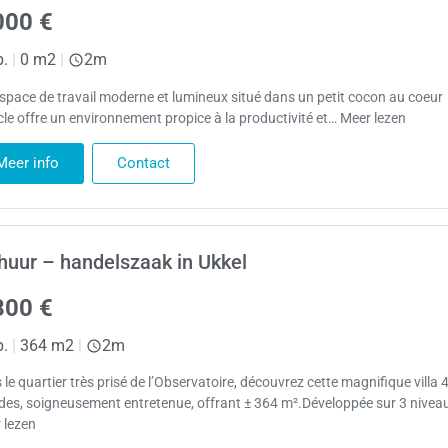
000 €
p.
|
0 m2
|
2m
espace de travail moderne et lumineux situé dans un petit cocon au coeur
cle offre un environnement propice à la productivité et… Meer lezen
Meer info
Contact
huur – handelszaak in Ukkel
800 €
p.
|
364 m2
|
2m
le quartier très prisé de l’Observatoire, découvrez cette magnifique villa 
des, soigneusement entretenue, offrant ± 364 m².Développée sur 3 niveau
 lezen