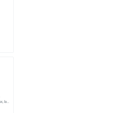
4
x, la…