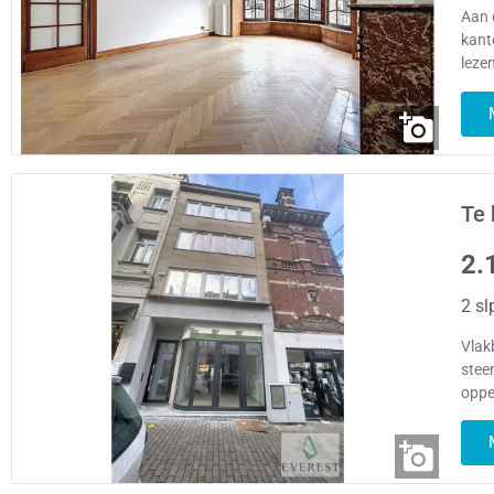
Aan 
kant
leze
Te 
2.
2 sl
Vlak
stee
oppe