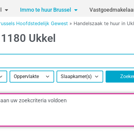
l
Immo te huur Brussel
Vastgoedmakelaar
russels Hoofdstedelijk Gewest
»
Handelszaak te huur in Uk
n 1180 Ukkel
Oppervlakte
Slaapkamer(s)
Zoeke
 aan uw zoekcriteria voldoen