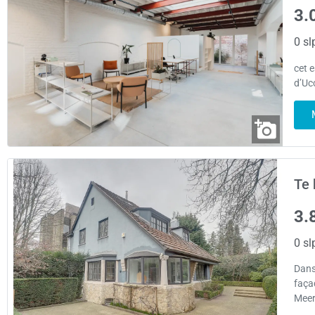
3.
0 sl
cet 
d’Uc
Te 
3.
0 sl
Dans 
faça
Meer