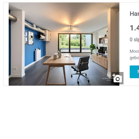
Han
1.
0 sl
Mooi
gebo