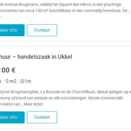
de Avenue Brugmann, vlakbij het Square des Héros, is een prachtige
oorruimte van circa 140 m² beschikbaar in een voormalig herenhuis. De…
n
Meer info
Contact
huur – handelszaak in Ukkel
100 €
p.
|
0 m2
|
1m
bij het Brugmannplein, La Bascule en de Churchilllaan, ideaal gelegen op 
nworp afstand van winkels en alle voorzieningen. Mooie commerciële
rvlakte van… Meer lezen
Meer info
Contact