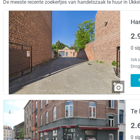
De meeste recente zoekertjes van handelszaak te huur in Ukke
Han
2.
0 sl
IVA 
Drog
Te 
2.
0 sl