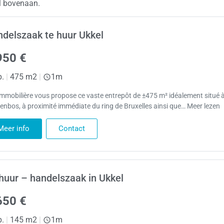
l bovenaan.
delszaak te huur Ukkel
950 €
p.
|
475 m2
|
1m
Immobilière vous propose ce vaste entrepôt de ±475 m² idéalement situé 
enbos, à proximité immédiate du ring de Bruxelles ainsi que… Meer lezen
Meer info
Contact
huur – handelszaak in Ukkel
650 €
p.
|
145 m2
|
1m