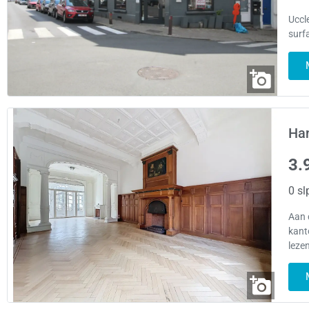
Uccle
surf
Han
3.
0 sl
Aan 
kant
leze