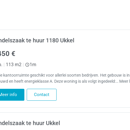
delszaak te huur 1180 Ukkel
450 €
p.
|
113 m2
|
1m
e kantoorruimte geschikt voor allerlei soorten bedrijven. Het gebouw is i
uwd en heeft energieklasse A. Deze woning is als volgt ingedeeld:… Meer 
Meer info
Contact
delszaak te huur Ukkel