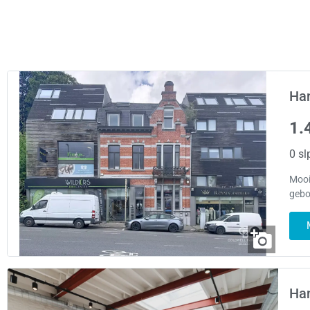
Han
1.
0 sl
Mooi
gebo
Han