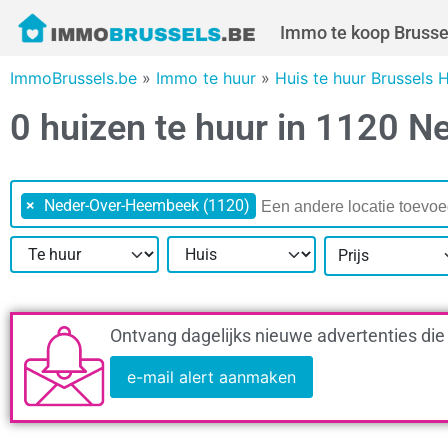
Immo te koop Brusse
ImmoBrussels.be
»
Immo te huur
»
Huis te huur Brussels 
0 huizen te huur in 1120 
×
Neder-Over-Heembeek (1120)
Prijs
Ontvang dagelijks nieuwe advertenties die
e-mail alert aanmaken