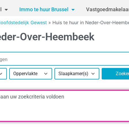
l
Immo te huur Brussel
Vastgoedmakelaar
Hoofdstedelijk Gewest
»
Huis te huur in Neder-Over-Heemb
Neder-Over-Heembeek
Oppervlakte
Slaapkamer(s)
Zoeke
 aan uw zoekcriteria voldoen