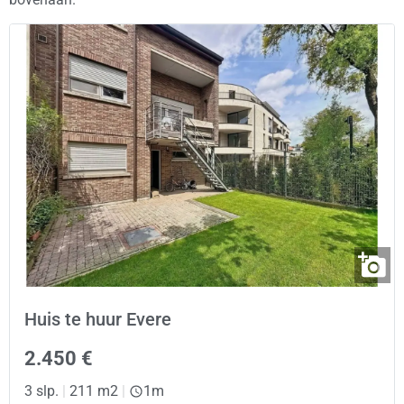
Huis te huur Evere
2.450 €
3 slp.
|
211 m2
|
1m