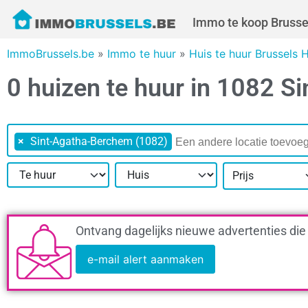
Immo te koop Brusse
ImmoBrussels.be
»
Immo te huur
»
Huis te huur Brussels 
0 huizen te huur in 1082 
×
Sint-Agatha-Berchem (1082)
Prijs
Ontvang dagelijks nieuwe advertenties die
e-mail alert aanmaken