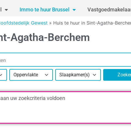
l
Immo te huur Brussel
Vastgoedmakelaar
Hoofdstedelijk Gewest
»
Huis te huur in Sint-Agatha-Berch
Sint-Agatha-Berchem
Oppervlakte
Slaapkamer(s)
Zoeke
 aan uw zoekcriteria voldoen