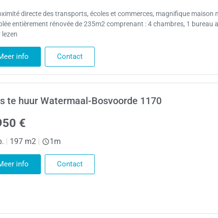
oximité directe des transports, écoles et commerces, magnifique maison 
lée entièrement rénovée de 235m2 comprenant : 4 chambres, 1 bureau 
 lezen
Meer info
Contact
s te huur Watermaal-Bosvoorde 1170
950 €
p.
|
197 m2
|
1m
Meer info
Contact