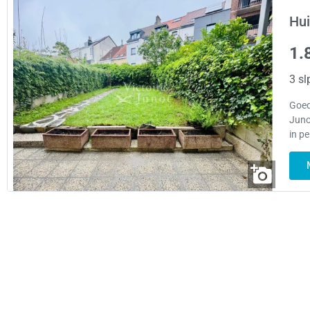
Hui
1.
3 sl
Goed
Juno
in p