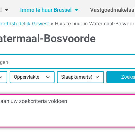
l
Immo te huur Brussel
Vastgoedmakelaar
Hoofdstedelijk Gewest
»
Huis te huur in Watermaal-Bosvoo
Watermaal-Bosvoorde
Oppervlakte
Slaapkamer(s)
Zoeke
 aan uw zoekcriteria voldoen