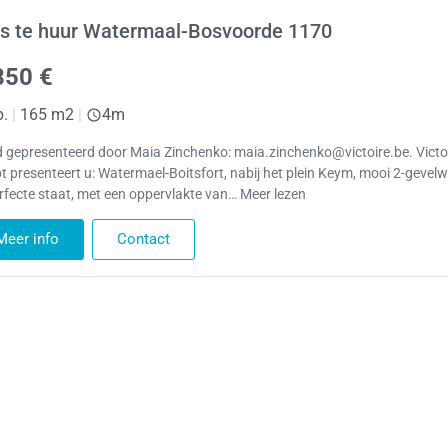
s te huur Watermaal-Bosvoorde 1170
850 €
p.
|
165 m2
|
4m
 gepresenteerd door Maia Zinchenko: maia.zinchenko@victoire.be. Victoi
t presenteert u: Watermael-Boitsfort, nabij het plein Keym, mooi 2-gevel
erfecte staat, met een oppervlakte van… Meer lezen
Meer info
Contact