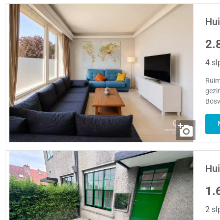
Hui
2.
4 sl
Ruim
gezi
Bosv
Hui
1.
2 sl