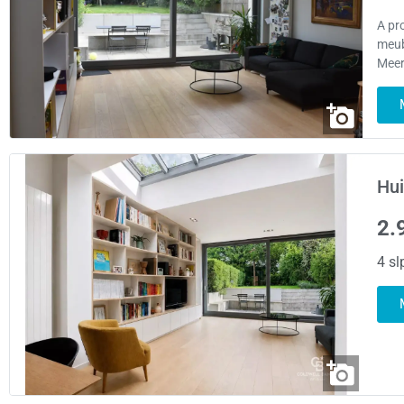
A pr
meub
Meer
Hui
2.
4 sl