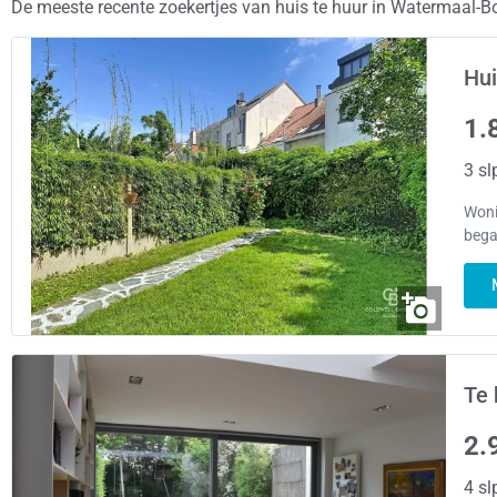
De meeste recente zoekertjes van huis te huur in Watermaal-
Hui
1.
3 sl
Woni
bega
Te 
2.
4 sl