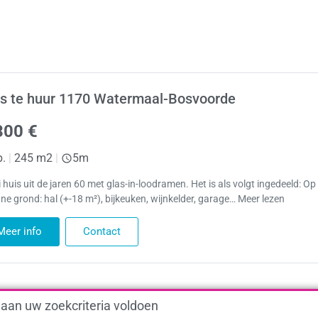
s te huur 1170 Watermaal-Bosvoorde
300 €
p.
|
245 m2
|
5m
huis uit de jaren 60 met glas-in-loodramen. Het is als volgt ingedeeld: Op
ne grond: hal (+-18 m²), bijkeuken, wijnkelder, garage… Meer lezen
Meer info
Contact
 aan uw zoekcriteria voldoen