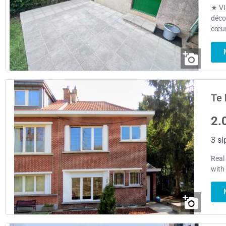
★ V
déco
cœur
Te 
2.
3 sl
Real
with