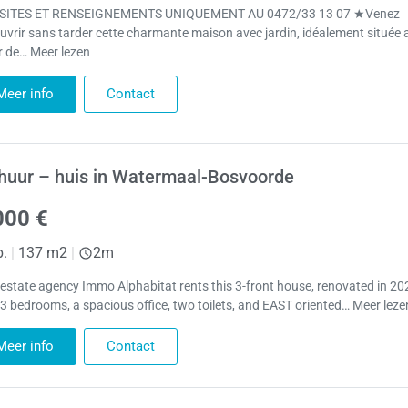
ISITES ET RENSEIGNEMENTS UNIQUEMENT AU 0472/33 13 07 ★Venez
uvrir sans tarder cette charmante maison avec jardin, idéalement située 
 de… Meer lezen
Meer info
Contact
huur – huis in Watermaal-Bosvoorde
000 €
p.
|
137 m2
|
2m
 estate agency Immo Alphabitat rents this 3-front house, renovated in 20
 3 bedrooms, a spacious office, two toilets, and EAST oriented… Meer leze
Meer info
Contact