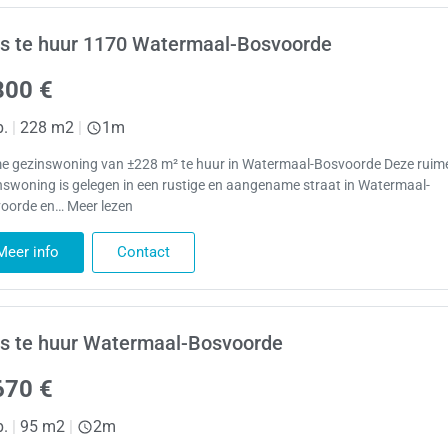
s te huur 1170 Watermaal-Bosvoorde
800 €
p.
|
228 m2
|
1m
e gezinswoning van ±228 m² te huur in Watermaal-Bosvoorde Deze ruim
nswoning is gelegen in een rustige en aangename straat in Watermaal-
oorde en… Meer lezen
Meer info
Contact
s te huur Watermaal-Bosvoorde
670 €
p.
|
95 m2
|
2m