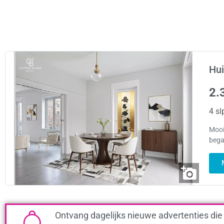
Hui
2.
4 sl
Mooi 
bega
Ontvang dagelijks nieuwe advertenties die