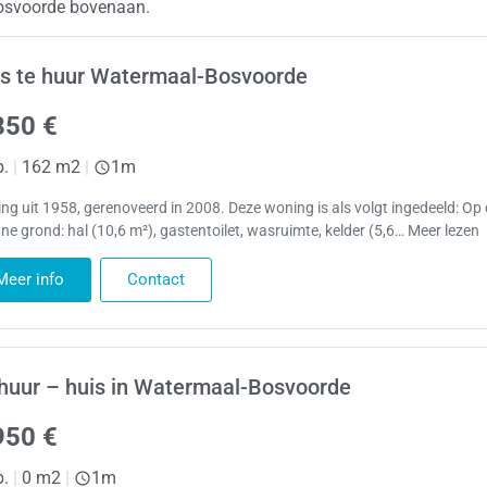
Bosvoorde bovenaan.
s te huur Watermaal-Bosvoorde
850 €
p.
|
162 m2
|
1m
ng uit 1958, gerenoveerd in 2008. Deze woning is als volgt ingedeeld: Op
ne grond: hal (10,6 m²), gastentoilet, wasruimte, kelder (5,6… Meer lezen
Meer info
Contact
huur – huis in Watermaal-Bosvoorde
950 €
p.
|
0 m2
|
1m