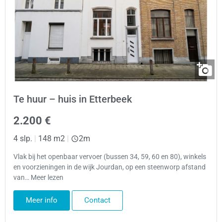
Te huur – huis in Etterbeek
2.200 €
4 slp.
|
148 m2
|
2m
Vlak bij het openbaar vervoer (bussen 34, 59, 60 en 80), winkels
en voorzieningen in de wijk Jourdan, op een steenworp afstand
van… Meer lezen
Meer info
Contact