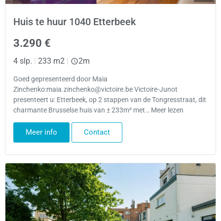
Huis te huur 1040 Etterbeek
3.290 €
4 slp.
|
233 m2
|
2m
Goed gepresenteerd door Maia
Zinchenko:maia.zinchenko@victoire.be Victoire-Junot
presenteert u: Etterbeek, op 2 stappen van de Tongresstraat, dit
charmante Brusselse huis van ± 233m² met… Meer lezen
Meer info
Contact