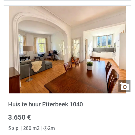
Huis te huur Etterbeek 1040
3.650 €
5 slp.
|
280 m2
|
2m