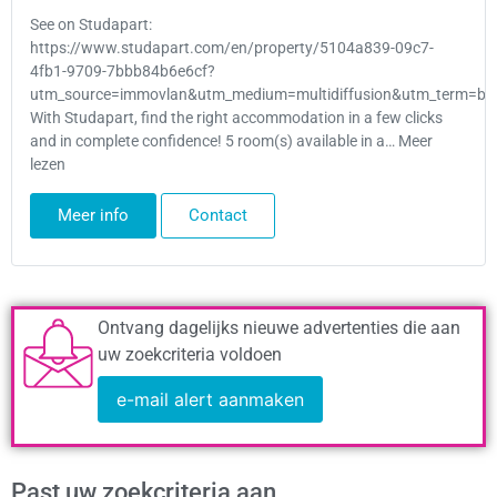
See on Studapart:
https://www.studapart.com/en/property/5104a839-09c7-
4fb1-9709-7bbb84b6e6cf?
utm_source=immovlan&utm_medium=multidiffusion&utm_term=bru
With Studapart, find the right accommodation in a few clicks
and in complete confidence! 5 room(s) available in a… Meer
lezen
Meer info
Contact
Ontvang dagelijks nieuwe advertenties die aan
uw zoekcriteria voldoen
e-mail alert aanmaken
Past uw zoekcriteria aan