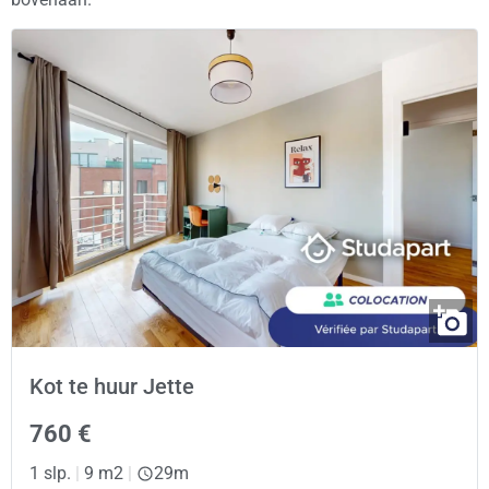
Kot te huur Jette
760 €
1 slp.
|
9 m2
|
29m